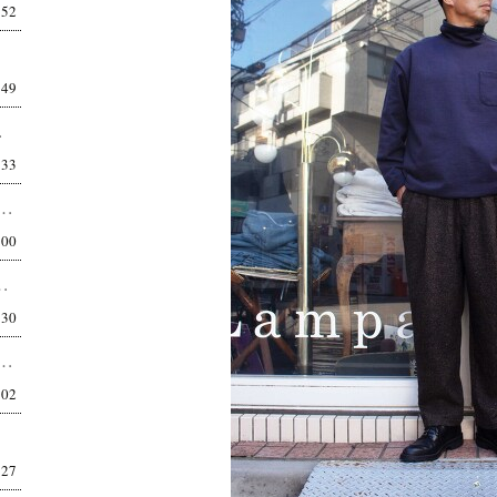
:52
:49
正直、こういうシル...
:33
POLARTEC POWER DRY TACTICAL T-SHIRTS MT-19...
:00
U SHORTS MT-1906 違和感は、やがて基準...
:30
MOUT LOGO T-SHIRTS MT-1910 機能の先に、都市がある。 昔は...
:02
:27