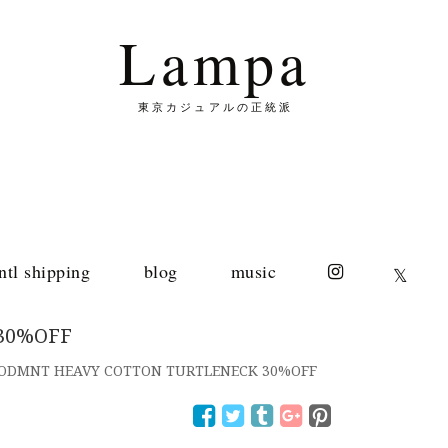
Lampa
東京カジュアルの正統派
intl shipping
blog
music
𝕏
30%OFF
ODMNT HEAVY COTTON TURTLENECK 30%OFF