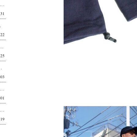
t of the City / 03 偶然が呼び覚ます、自分のBPM 都内在住 53歳 町中華ならぬ町セレ...
:31
。 最近は本当に快適なパ...
:22
ECONSTRUCTION PLAIN T-SHIRT 高機能生地の概念を変える一枚...
:25
ぼ自分のため。巾着を、ここまで本気で作る。 正...
:03
OJECTS RILEY Q/S C/N TEE カジュアルだけど、品がある。 都市型ベースボールTEE。...
:01
I RIGID SEA ISLAND COTTON YOKO-MARUDO KNIT TEE 世界最高品質...
:19