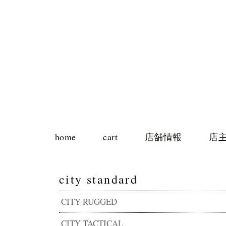
home
cart
店舗情報
店
city standard
CITY RUGGED
CITY TACTICAL