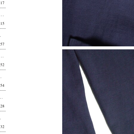
:17
ND ラグランスリーブTシャツ CS06262 感じ取れますか？細部に宿る、卓越したセンスを。 T...
:15
TILL BY HAND...
:57
ブロード半袖シャツ SH08261 普通ではない、普通。デザインを気付かせないデザイン。 こ...
:52
アメカジ。 中野区在住 34歳 会社員 ...
:54
PT01262 きちんと見せるためではない。 格好良く見せるためのスラ...
:28
ど、作り込まれている。 ...
:32