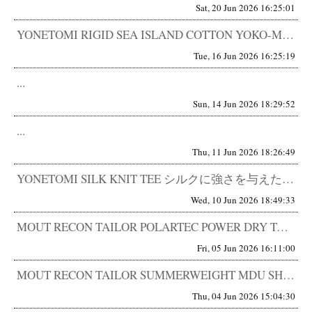
Sat, 20 Jun 2026 16:25:01
YONETOMI RIGID SEA ISLAND COTTON YOKO-MARUDO KNIT TEE 世界最高品質...
Tue, 16 Jun 2026 16:25:19
...
Sun, 14 Jun 2026 18:29:52
...
Thu, 11 Jun 2026 18:26:49
YONETOMI SILK KNIT TEE シルクに強さを与えた。 触った瞬間に、仕入れを決めた。 正直、こういうシル...
Wed, 10 Jun 2026 18:49:33
MOUT RECON TAILOR POLARTEC POWER DRY TACTICAL T-SHIRTS MT-19...
Fri, 05 Jun 2026 16:11:00
MOUT RECON TAILOR SUMMERWEIGHT MDU SHORTS MT-1906 違和感は、やがて基準...
Thu, 04 Jun 2026 15:04:30