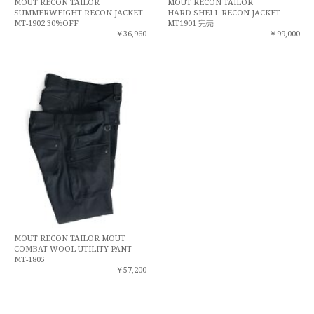
MOUT RECON TAILOR
MOUT RECON TAILOR
SUMMERWEIGHT RECON JACKET
HARD SHELL RECON JACKET
MT-1902 30%OFF
MT1901 完売
￥36,960
￥99,000
MOUT RECON TAILOR MOUT
COMBAT WOOL UTILITY PANT
MT-1805
￥57,200