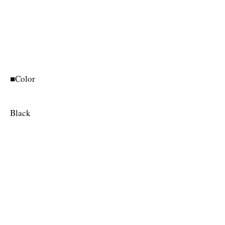
■Color
Black