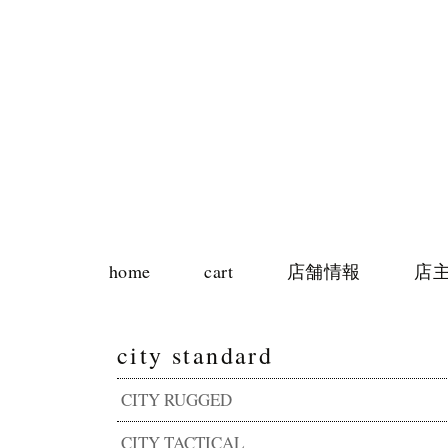
home
cart
店舗情報
店
city standard
CITY RUGGED
CITY TACTICAL