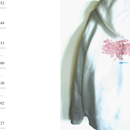
:52
:49
正直、こういうシル...
:33
POLARTEC POWER DRY TACTICAL T-SHIRTS MT-19...
:00
U SHORTS MT-1906 違和感は、やがて基準...
:30
MOUT LOGO T-SHIRTS MT-1910 機能の先に、都市がある。 昔は...
:02
:27