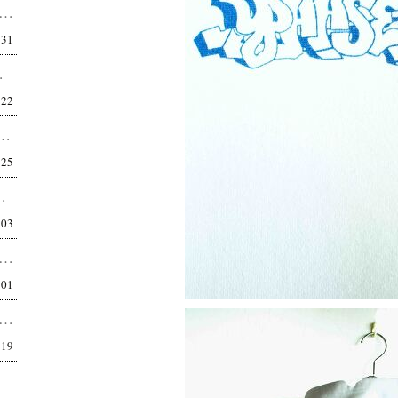
t of the City / 03 偶然が呼び覚ます、自分のBPM 都内在住 53歳 町中華ならぬ町セレ...
:31
。 最近は本当に快適なパ...
:22
ECONSTRUCTION PLAIN T-SHIRT 高機能生地の概念を変える一枚...
:25
ぼ自分のため。巾着を、ここまで本気で作る。 正...
:03
OJECTS RILEY Q/S C/N TEE カジュアルだけど、品がある。 都市型ベースボールTEE。...
:01
I RIGID SEA ISLAND COTTON YOKO-MARUDO KNIT TEE 世界最高品質...
:19