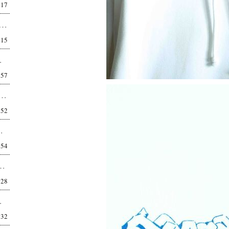
:17
ND ラグランスリーブTシャツ CS06262 感じ取れますか？細部に宿る、卓越したセンスを。 T...
:15
TILL BY HAND...
:57
ブロード半袖シャツ SH08261 普通ではない、普通。デザインを気付かせないデザイン。 こ...
:52
アメカジ。 中野区在住 34歳 会社員 ...
:54
PT01262 きちんと見せるためではない。 格好良く見せるためのスラ...
:28
ど、作り込まれている。 ...
:32