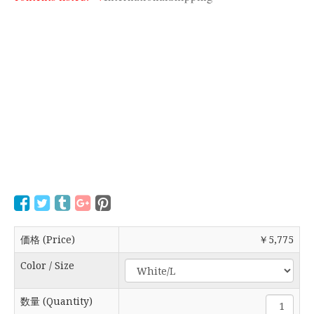
価格 (Price)
￥5,775
Color / Size
数量 (Quantity)