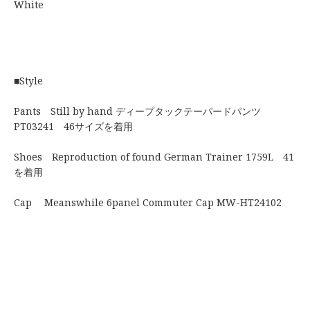
White
■Style
Pants Still by hand ディープタックテーパードパンツ
PT03241 46サイズを着用
Shoes Reproduction of found German Trainer 1759L 41
を着用
Cap Meanswhile 6panel Commuter Cap MW-HT24102