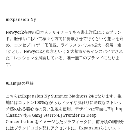
■Expansion Ny
Newyork在住の日本人デザイナーである書上洋氏によるブラン
ド。服作りにおいて様々な方向に発展させて行くという想いを込
め、コンセプトは”「価値観、ライフスタイルの拡大・発展・進
化"とし、Newyorkと東京という２大都市からインスパイアされ
たコレクションを展開している、唯一無二のブランドになりま
す。
■Lampaの見解
こちらはExpansion Ny Summer Madness 24になります。生
地にはコットン100%ながらもドライな肌触りに適度なストレッ
チ感のある着心地の良い生地を使用。デザインは背面にHip hop
ClassicであるGang StarrのDJ Premier In Deep
Concentrationをイメージしたグラフィックに、前身頃の胸部分
にはブランドロゴを配しアクセントに。Expansionらしいスト