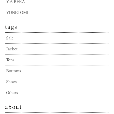
Y.A BERA
YONETOMI
tags
Sale
Jacket
Tops
Bottoms
Shoes
Others
about