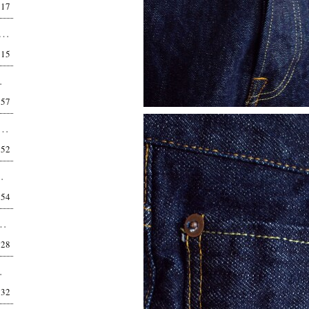
:17
ND ラグランスリーブTシャツ CS06262 感じ取れますか？細部に宿る、卓越したセンスを。 T...
:15
TILL BY HAND...
:57
ブロード半袖シャツ SH08261 普通ではない、普通。デザインを気付かせないデザイン。 こ...
:52
アメカジ。 中野区在住 34歳 会社員 ...
:54
PT01262 きちんと見せるためではない。 格好良く見せるためのスラ...
:28
ど、作り込まれている。 ...
:32