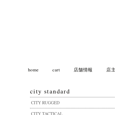
home
cart
店舗情報
店
city standard
CITY RUGGED
CITY TACTICAL