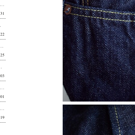
t of the City / 03 偶然が呼び覚ます、自分のBPM 都内在住 53歳 町中華ならぬ町セレ...
:31
。 最近は本当に快適なパ...
:22
ECONSTRUCTION PLAIN T-SHIRT 高機能生地の概念を変える一枚...
:25
ぼ自分のため。巾着を、ここまで本気で作る。 正...
:03
OJECTS RILEY Q/S C/N TEE カジュアルだけど、品がある。 都市型ベースボールTEE。...
:01
I RIGID SEA ISLAND COTTON YOKO-MARUDO KNIT TEE 世界最高品質...
:19