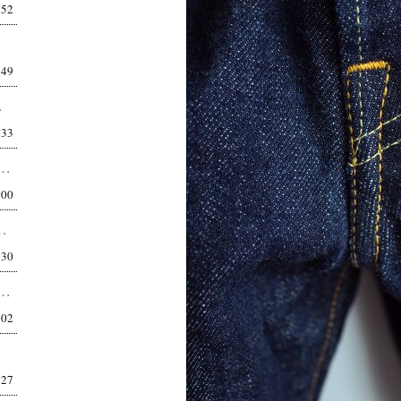
:52
:49
正直、こういうシル...
:33
POLARTEC POWER DRY TACTICAL T-SHIRTS MT-19...
:00
U SHORTS MT-1906 違和感は、やがて基準...
:30
MOUT LOGO T-SHIRTS MT-1910 機能の先に、都市がある。 昔は...
:02
:27