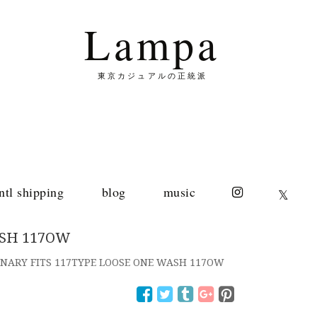
Lampa
東京カジュアルの正統派
intl shipping
blog
music
𝕏
ASH 117OW
NARY FITS 117TYPE LOOSE ONE WASH 117OW