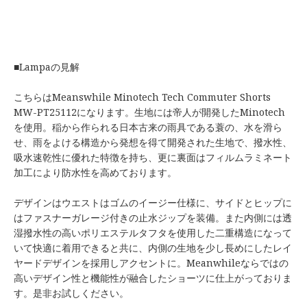
■Lampaの見解
こちらはMeanswhile Minotech Tech Commuter Shorts
MW-PT25112になります。生地には帝人が開発したMinotech
を使用。稲から作られる日本古来の雨具である蓑の、水を滑ら
せ、雨をよける構造から発想を得て開発された生地で、撥水性、
吸水速乾性に優れた特徴を持ち、更に裏面はフィルムラミネート
加工により防水性を高めております。
デザインはウエストはゴムのイージー仕様に、サイドとヒップに
はファスナーガレージ付きの止水ジップを装備。また内側には透
湿撥水性の高いポリエステルタフタを使用した二重構造になって
いて快適に着用できると共に、内側の生地を少し長めにしたレイ
ヤードデザインを採用しアクセントに。Meanwhileならではの
高いデザイン性と機能性が融合したショーツに仕上がっておりま
す。是非お試しください。