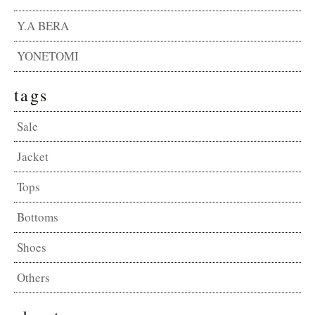
Y.A BERA
YONETOMI
tags
Sale
Jacket
Tops
Bottoms
Shoes
Others