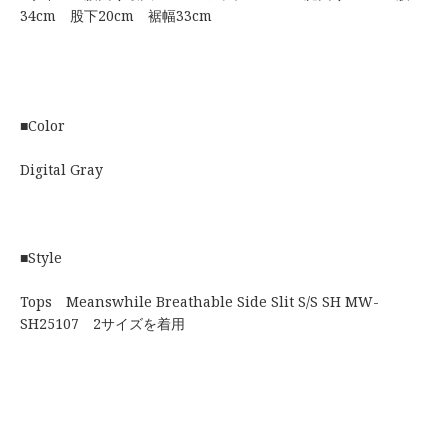
34cm 股下20cm 裾幅33cm
■Color
Digital Gray
■Style
Tops Meanswhile Breathable Side Slit S/S SH MW-
SH25107 2サイズを着用