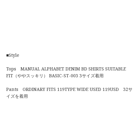
■Style
Tops MANUAL ALPHABET DENIM BD SHIRTS SUITABLE
FIT（ややスッキリ） BASIC-ST-003 3サイズ着用
Pants ORDINARY FITS 119TYPE WIDE USED 119USD 32サ
イズを着用